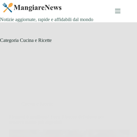
Salta
al
contenuto
Notizie aggiornate, rapide e affidabili dal mondo
Categoria
Cucina e Ricette
Cucina e Ricette
I legumi ti gonfiano? Ecco il trucco definitivo per
renderli subito più digeribili