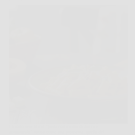
Ci sono sere in cui “pasta con crema di zucca e
gorgonzola” suona come una promessa, quella del