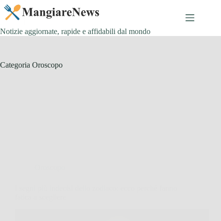
Salta
al
contenuto
Notizie aggiornate, rapide e affidabili dal mondo
Categoria
Oroscopo
Oroscopo
I segni più indecisi dello zodiaco: ecco perché fanno
fatica a scegliere