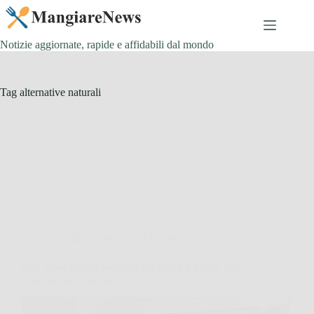
Salta
al
contenuto
Notizie aggiornate, rapide e affidabili dal mondo
Tag
alternative naturali
Consigli e Trucchi per la casa
Non usare questo prodotto per pulire il forno: ecco
cosa succede davvero