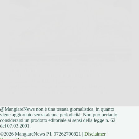
A volte basta un gesto automatico, come versare
l’ammorbidente nella vaschetta della lavatrice, per
trasformare un bucato qualunque in qualcosa di
profumato e morbido. Eppure, proprio
quell’abitudine così rassicurante può rivelarsi una
trappola nascosta per alcuni tessuti: lana, seta, lino,
…
@MangiareNews non è una testata giornalistica, in quanto
MangiareNews
10 Dicembre 2025
viene aggiornato senza alcuna periodicità. Non può pertanto
considerarsi un prodotto editoriale ai sensi della legge n. 62
del 07.03.2001.
©2026 MangiareNews P.I. 07262700821 |
Disclaimer
|