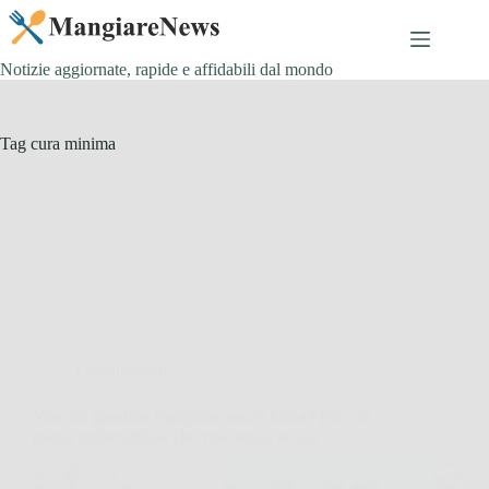
Salta
al
contenuto
Notizie aggiornate, rapide e affidabili dal mondo
Tag
cura minima
Giardinaggio
Vuoi un giardino rigoglioso senza fatica? Ecco la
pianta indistruttibile che vive senza acqua