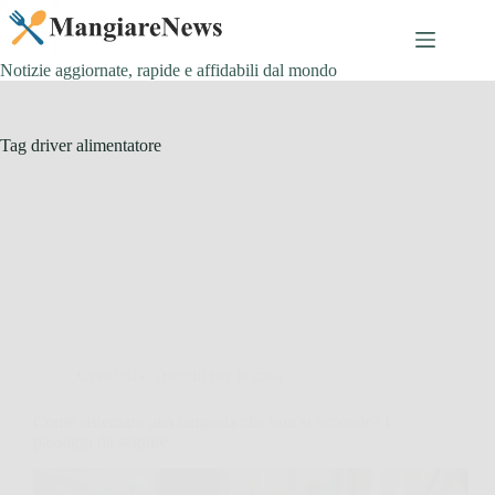
Salta
al
contenuto
Notizie aggiornate, rapide e affidabili dal mondo
Tag
driver alimentatore
Consigli e Trucchi per la casa
Come sistemare una lampada che non si accende? I
passaggi da seguire