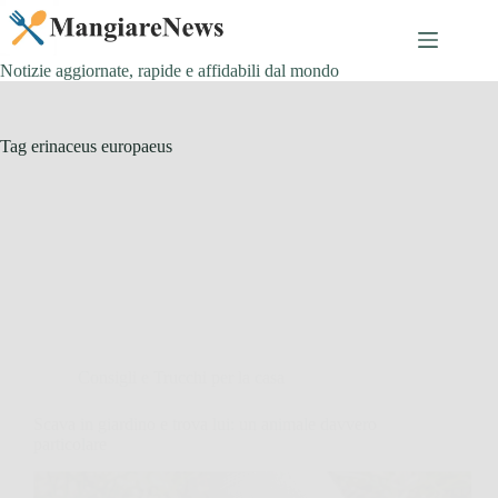
Salta
al
contenuto
Notizie aggiornate, rapide e affidabili dal mondo
Tag
erinaceus europaeus
Consigli e Trucchi per la casa
Scava in giardino e trova lui: un animale davvero
particolare