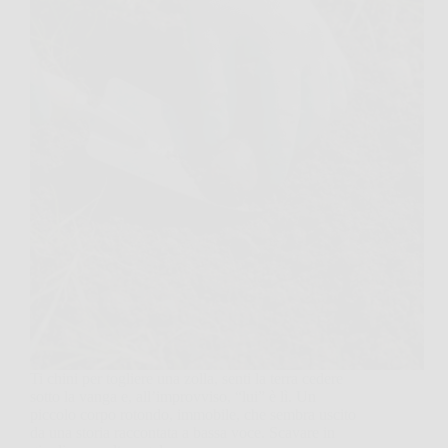
Ti chini per togliere una zolla, senti la terra cedere
sotto la vanga e, all’improvviso, “lui” è lì. Un
piccolo corpo rotondo, immobile, che sembra uscito
da una storia raccontata a bassa voce. Scavare in