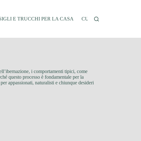
IGLI E TRUCCHI PER LA CASA
CUCINA E RICETTE
G
dell’ibernazione, i comportamenti tipici, come
 perché questo processo è fondamentale per la
per appassionati, naturalisti e chiunque desideri