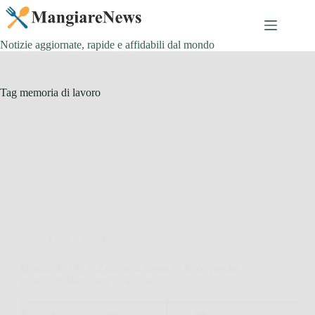
Salta
al
contenuto
Notizie aggiornate, rapide e affidabili dal mondo
Tag
memoria di lavoro
Quiz e Giochi
Quanto fa 15×312 diviso 4 meno 5? Ecco perché
quasi tutti sbagliano il calcolo