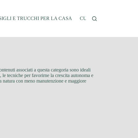
IGLI E TRUCCHI PER LA CASA
CUCINA E RICETTE
G
ontenuti associati a questa categoria sono ideali
, le tecniche per favorirne la crescita autonoma e
della natura con meno manutenzione e maggiore