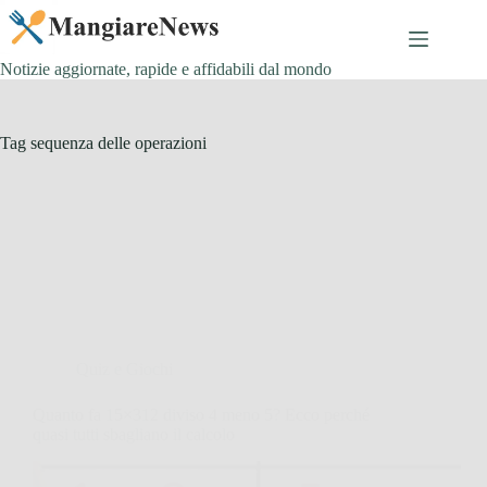
Salta
al
contenuto
Notizie aggiornate, rapide e affidabili dal mondo
Tag
sequenza delle operazioni
Quiz e Giochi
Quanto fa 15×312 diviso 4 meno 5? Ecco perché
quasi tutti sbagliano il calcolo