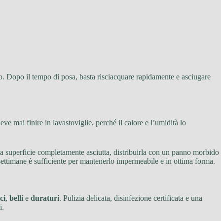
legno. Dopo il tempo di posa, basta risciacquare rapidamente e asciugare
e mai finire in lavastoviglie, perché il calore e l’umidità lo
lla superficie completamente asciutta, distribuirla con un panno morbido
e settimane è sufficiente per mantenerlo impermeabile e in ottima forma.
ci
,
belli
e
duraturi
. Pulizia delicata, disinfezione certificata e una
i.