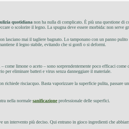
ulizia quotidiana
non ha nulla di complicato. È più una questione di co
eccare o scolorire il legno. La spugna deve essere morbida: non serve g
i non lasciano mai il tagliere bagnato. Lo tamponano con un panno pulito 
ntiene il legno stabile, evitando che si gonfi o si deformi.
– come limone o aceto – sono sorprendentemente poco efficaci come disinfe
o per eliminare batteri e virus senza danneggiare il materiale.
n richiede risciacquo. Basta vaporizzare la superficie pulita, passare un
entra nella normale
sanificazione
professionale delle superfici.
erve un intervento più deciso. Qui entrano in gioco ingredienti che abbia