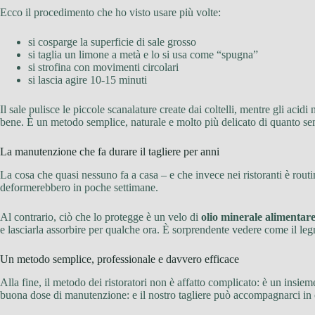
Ecco il procedimento che ho visto usare più volte:
si cosparge la superficie di sale grosso
si taglia un limone a metà e lo si usa come “spugna”
si strofina con movimenti circolari
si lascia agire 10-15 minuti
Il sale pulisce le piccole scanalature create dai coltelli, mentre gli aci
bene. È un metodo semplice, naturale e molto più delicato di quanto se
La manutenzione che fa durare il tagliere per anni
La cosa che quasi nessuno fa a casa – e che invece nei ristoranti è routi
deformerebbero in poche settimane.
Al contrario, ciò che lo protegge è un velo di
olio minerale alimentar
e lasciarla assorbire per qualche ora. È sorprendente vedere come il legn
Un metodo semplice, professionale e davvero efficace
Alla fine, il metodo dei ristoratori non è affatto complicato: è un insie
buona dose di manutenzione: e il nostro tagliere può accompagnarci in c