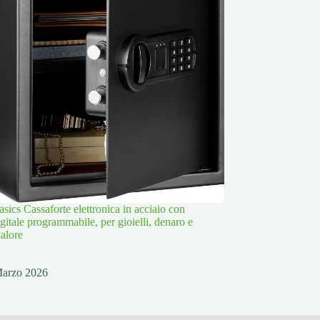
ics Cassaforte elettronica in acciaio con
igitale programmabile, per gioielli, denaro e
valore
Marzo 2026