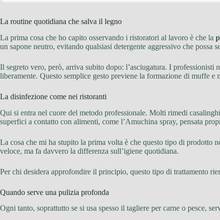
La routine quotidiana che salva il legno
La prima cosa che ho capito osservando i ristoratori al lavoro è che la
p
un sapone neutro, evitando qualsiasi detergente aggressivo che possa s
Il segreto vero, però, arriva subito dopo: l’asciugatura. I professionist
liberamente. Questo semplice gesto previene la formazione di muffe e ma
La disinfezione come nei ristoranti
Qui si entra nel cuore del metodo professionale. Molti rimedi casalinghi 
superfici a contatto con alimenti, come l’Amuchina spray, pensata propri
La cosa che mi ha stupito la prima volta è che questo tipo di prodotto no
veloce, ma fa davvero la differenza sull’igiene quotidiana.
Per chi desidera approfondire il principio, questo tipo di trattamento ri
Quando serve una pulizia profonda
Ogni tanto, soprattutto se si usa spesso il tagliere per carne o pesce, s