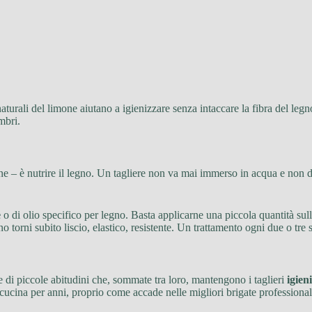
di naturali del limone aiutano a igienizzare senza intaccare la fibra del 
mbri.
ne – è nutrire il legno. Un tagliere non va mai immerso in acqua e non dev
e
o di olio specifico per legno. Basta applicarne una piccola quantità su
o torni subito liscio, elastico, resistente. Un trattamento ogni due o tr
me di piccole abitudini che, sommate tra loro, mantengono i taglieri
igieni
ucina per anni, proprio come accade nelle migliori brigate professional