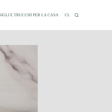
IGLI E TRUCCHI PER LA CASA
CUCINA E RICETTE
G