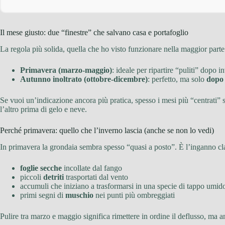
Il mese giusto: due “finestre” che salvano casa e portafoglio
La regola più solida, quella che ho visto funzionare nella maggior parte
Primavera (marzo-maggio)
: ideale per ripartire “puliti” dopo 
Autunno inoltrato (ottobre-dicembre)
: perfetto, ma solo
dopo 
Se vuoi un’indicazione ancora più pratica, spesso i mesi più “centrati”
l’altro prima di gelo e neve.
Perché primavera: quello che l’inverno lascia (anche se non lo vedi)
In primavera la grondaia sembra spesso “quasi a posto”. È l’inganno clas
foglie secche
incollate dal fango
piccoli
detriti
trasportati dal vento
accumuli che iniziano a trasformarsi in una specie di tappo umid
primi segni di
muschio
nei punti più ombreggiati
Pulire tra marzo e maggio significa rimettere in ordine il deflusso, ma an