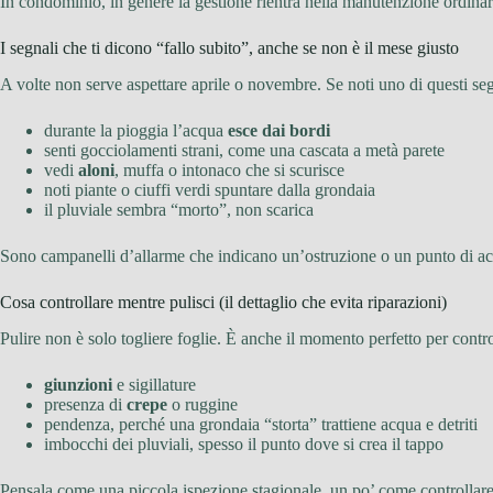
In condominio, in genere la gestione rientra nella manutenzione ordinaria
I segnali che ti dicono “fallo subito”, anche se non è il mese giusto
A volte non serve aspettare aprile o novembre. Se noti uno di questi seg
durante la pioggia l’acqua
esce dai bordi
senti gocciolamenti strani, come una cascata a metà parete
vedi
aloni
, muffa o intonaco che si scurisce
noti piante o ciuffi verdi spuntare dalla grondaia
il pluviale sembra “morto”, non scarica
Sono campanelli d’allarme che indicano un’ostruzione o un punto di a
Cosa controllare mentre pulisci (il dettaglio che evita riparazioni)
Pulire non è solo togliere foglie. È anche il momento perfetto per contro
giunzioni
e sigillature
presenza di
crepe
o ruggine
pendenza, perché una grondaia “storta” trattiene acqua e detriti
imbocchi dei pluviali, spesso il punto dove si crea il tappo
Pensala come una piccola ispezione stagionale, un po’ come controllare