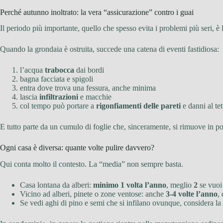
Perché autunno inoltrato: la vera “assicurazione” contro i guai
Il periodo più importante, quello che spesso evita i problemi più seri, è 
Quando la grondaia è ostruita, succede una catena di eventi fastidiosa:
l’acqua
trabocca
dai bordi
bagna facciata e spigoli
entra dove trova una fessura, anche minima
lascia
infiltrazioni
e macchie
col tempo può portare a
rigonfiamenti delle pareti
e danni al tet
E tutto parte da un cumulo di foglie che, sinceramente, si rimuove in 
Ogni casa è diversa: quante volte pulire davvero?
Qui conta molto il contesto. La “media” non sempre basta.
Casa lontana da alberi:
minimo 1 volta l’anno
, meglio
2
se vuoi 
Vicino ad alberi, pinete o zone ventose: anche
3-4 volte l’anno
,
Se vedi aghi di pino e semi che si infilano ovunque, considera la g