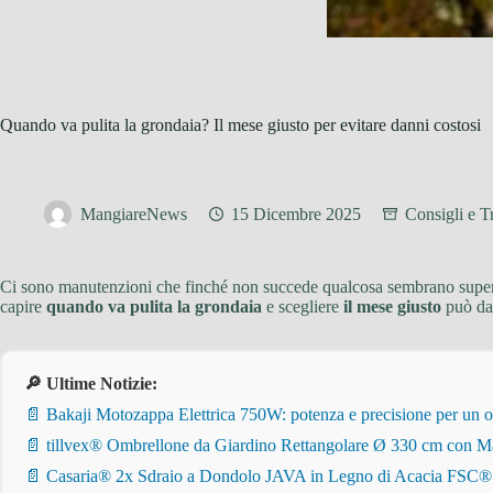
Quando va pulita la grondaia? Il mese giusto per evitare danni costosi
MangiareNews
15 Dicembre 2025
Consigli e T
Ci sono manutenzioni che finché non succede qualcosa sembrano superflu
capire
quando va pulita la grondaia
e scegliere
il mese giusto
può dav
🔎 Ultime Notizie:
📄 Bakaji Motozappa Elettrica 750W: potenza e precisione per un o
📄 tillvex® Ombrellone da Giardino Rettangolare Ø 330 cm con Ma
📄 Casaria® 2x Sdraio a Dondolo JAVA in Legno di Acacia FSC® – Pi