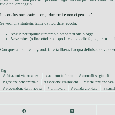
ruolo nel drenaggio.
La conclusione pratica: scegli due mesi e non ci pensi più
Se vuoi una strategia facile da ricordare, eccola:
Aprile
per ripulire l’inverno e prepararti alle piogge
Novembre
(o fine ottobre) dopo la caduta delle foglie, prima di 
Con questa routine, la grondaia resta libera, l’acqua defluisce dove de
Tag
#
abitazioni vicino alberi
#
autunno inoltrato
#
controlli stagionali
#
gestione condominiale
#
ispezione guarnizioni
#
manutenzione casa
#
prevenzione danni acqua
#
primavera
#
pulizia grondaia
#
segnal