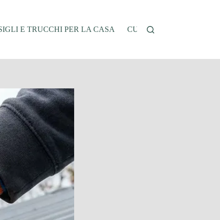
IGLI E TRUCCHI PER LA CASA
CUCINA E RICETTE
G