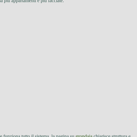
da più appartamenti e più facciate.
 funziona tutto il sistema, la pagina su
grondaia
chiarisce struttura e