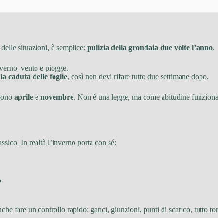
 delle situazioni, è semplice:
pulizia della grondaia due volte l’anno
.
inverno, vento e piogge.
la caduta delle foglie
, così non devi rifare tutto due settimane dopo.
 sono
aprile
e
novembre
. Non è una legge, ma come abitudine funziona b
sico. In realtà l’inverno porta con sé:
o
che fare un controllo rapido: ganci, giunzioni, punti di scarico, tutto tor