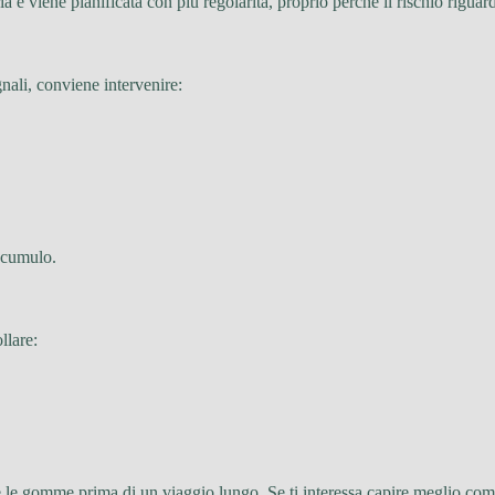
 e viene pianificata con più regolarità, proprio perché il rischio riguar
nali, conviene intervenire:
ccumulo.
llare:
 le gomme prima di un viaggio lungo. Se ti interessa capire meglio come