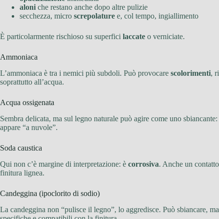
aloni
che restano anche dopo altre pulizie
secchezza, micro
screpolature
e, col tempo, ingiallimento
È particolarmente rischioso su superfici
laccate
o verniciate.
Ammoniaca
L’ammoniaca è tra i nemici più subdoli. Può provocare
scolorimenti
, 
soprattutto all’acqua.
Acqua ossigenata
Sembra delicata, ma sul legno naturale può agire come uno sbiancante: 
appare “a nuvole”.
Soda caustica
Qui non c’è margine di interpretazione: è
corrosiva
. Anche un contatto 
finitura lignea.
Candeggina (ipoclorito di sodio)
La candeggina non “pulisce il legno”, lo aggredisce. Può sbiancare, macc
specifiche e compatibili con la finitura.