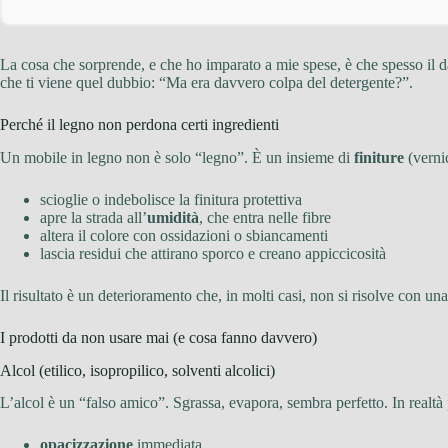
La cosa che sorprende, e che ho imparato a mie spese, è che spesso il d
che ti viene quel dubbio: “Ma era davvero colpa del detergente?”.
Perché il legno non perdona certi ingredienti
Un mobile in legno non è solo “legno”. È un insieme di
finiture
(vernic
scioglie o indebolisce la finitura protettiva
apre la strada all’
umidità
, che entra nelle fibre
altera il colore con ossidazioni o sbiancamenti
lascia residui che attirano sporco e creano appiccicosità
Il risultato è un deterioramento che, in molti casi, non si risolve con un
I prodotti da non usare mai (e cosa fanno davvero)
Alcol (etilico, isopropilico, solventi alcolici)
L’alcol è un “falso amico”. Sgrassa, evapora, sembra perfetto. In realt
opacizzazione
immediata