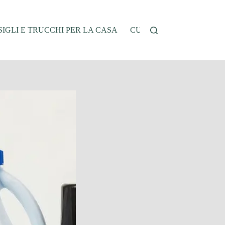
IGLI E TRUCCHI PER LA CASA
CUCINA E RICETTE
G