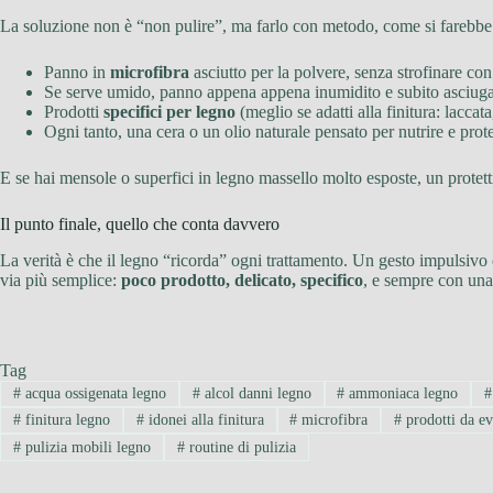
La soluzione non è “non pulire”, ma farlo con metodo, come si farebbe
Panno in
microfibra
asciutto per la polvere, senza strofinare con
Se serve umido, panno appena appena inumidito e subito asciug
Prodotti
specifici per legno
(meglio se adatti alla finitura: laccata,
Ogni tanto, una cera o un olio naturale pensato per nutrire e prot
E se hai mensole o superfici in legno massello molto esposte, un protet
Il punto finale, quello che conta davvero
La verità è che il legno “ricorda” ogni trattamento. Un gesto impulsivo
via più semplice:
poco prodotto, delicato, specifico
, e sempre con una 
Tag
#
acqua ossigenata legno
#
alcol danni legno
#
ammoniaca legno
#
#
finitura legno
#
idonei alla finitura
#
microfibra
#
prodotti da ev
#
pulizia mobili legno
#
routine di pulizia