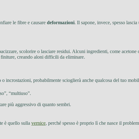
nfiare le fibre e causare
deformazioni
. Il sapone, invece, spesso lasci
acizzare, scolorire o lasciare residui. Alcuni ingredienti, come acetone 
niture, creando aloni difficili da eliminare.
 o incrostazioni, probabilmente scioglierà anche qualcosa del tuo mobile
sso”, “multiuso”.
ltare più aggressivo di quanto sembri.
te è quello sulla
vernice
, perché spesso è proprio lì che nasce il problem