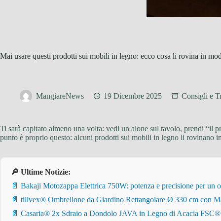
Mai usare questi prodotti sui mobili in legno: ecco cosa li rovina in mod
MangiareNews
19 Dicembre 2025
Consigli e T
Ti sarà capitato almeno una volta: vedi un alone sul tavolo, prendi “il p
punto è proprio questo: alcuni prodotti sui mobili in legno li rovinano
🔎 Ultime Notizie:
📄 Bakaji Motozappa Elettrica 750W: potenza e precisione per un o
📄 tillvex® Ombrellone da Giardino Rettangolare Ø 330 cm con Ma
📄 Casaria® 2x Sdraio a Dondolo JAVA in Legno di Acacia FSC® – Pi