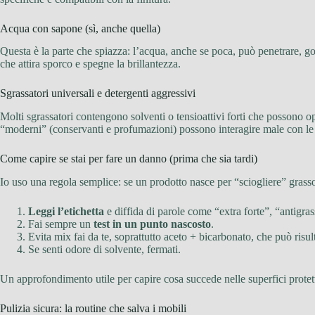
Acqua con sapone (sì, anche quella)
Questa è la parte che spiazza: l’acqua, anche se poca, può penetrare, go
che attira sporco e spegne la brillantezza.
Sgrassatori universali e detergenti aggressivi
Molti sgrassatori contengono solventi o tensioattivi forti che possono op
“moderni” (conservanti e profumazioni) possono interagire male con le fi
Come capire se stai per fare un danno (prima che sia tardi)
Io uso una regola semplice: se un prodotto nasce per “sciogliere” grasso
Leggi l’etichetta
e diffida di parole come “extra forte”, “antigra
Fai sempre un
test in un punto nascosto
.
Evita mix fai da te, soprattutto aceto + bicarbonato, che può risu
Se senti odore di solvente, fermati.
Un approfondimento utile per capire cosa succede nelle superfici protet
Pulizia sicura: la routine che salva i mobili