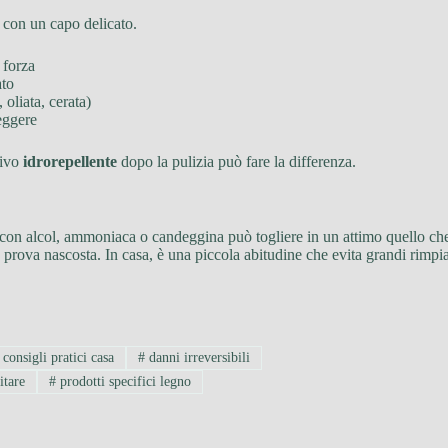
 con un capo delicato.
 forza
ato
 oliata, cerata)
eggere
tivo
idrorepellente
dopo la pulizia può fare la differenza.
 con alcol, ammoniaca o candeggina può togliere in un attimo quello che
prova nascosta. In casa, è una piccola abitudine che evita grandi rimpia
consigli pratici casa
#
danni irreversibili
itare
#
prodotti specifici legno