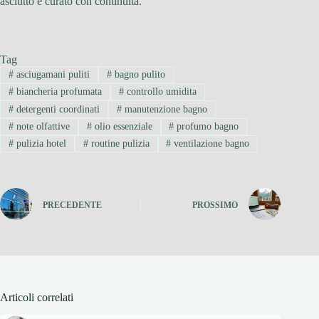
asciutto e curato con continuità.
Tag
#
asciugamani puliti
#
bagno pulito
#
biancheria profumata
#
controllo umidita
#
detergenti coordinati
#
manutenzione bagno
#
note olfattive
#
olio essenziale
#
profumo bagno
#
pulizia hotel
#
routine pulizia
#
ventilazione bagno
PRECEDENTE
PROSSIMO
Articoli correlati