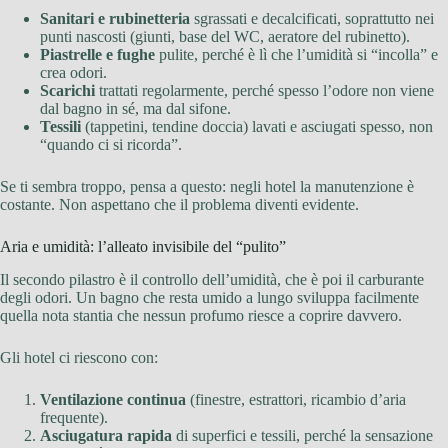
Sanitari e rubinetteria
sgrassati e decalcificati, soprattutto nei
punti nascosti (giunti, base del WC, aeratore del rubinetto).
Piastrelle e fughe
pulite, perché è lì che l’umidità si “incolla” e
crea odori.
Scarichi
trattati regolarmente, perché spesso l’odore non viene
dal bagno in sé, ma dal sifone.
Tessili
(tappetini, tendine doccia) lavati e asciugati spesso, non
“quando ci si ricorda”.
Se ti sembra troppo, pensa a questo: negli hotel la manutenzione è
costante. Non aspettano che il problema diventi evidente.
Aria e umidità: l’alleato invisibile del “pulito”
Il secondo pilastro è il controllo dell’umidità, che è poi il carburante
degli odori. Un bagno che resta umido a lungo sviluppa facilmente
quella nota stantia che nessun profumo riesce a coprire davvero.
Gli hotel ci riescono con:
Ventilazione continua
(finestre, estrattori, ricambio d’aria
frequente).
Asciugatura rapida
di superfici e tessili, perché la sensazione