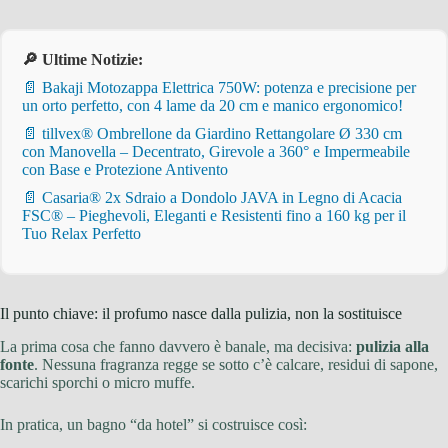
🔎 Ultime Notizie:
📄 Bakaji Motozappa Elettrica 750W: potenza e precisione per
un orto perfetto, con 4 lame da 20 cm e manico ergonomico!
📄 tillvex® Ombrellone da Giardino Rettangolare Ø 330 cm
con Manovella – Decentrato, Girevole a 360° e Impermeabile
con Base e Protezione Antivento
📄 Casaria® 2x Sdraio a Dondolo JAVA in Legno di Acacia
FSC® – Pieghevoli, Eleganti e Resistenti fino a 160 kg per il
Tuo Relax Perfetto
Il punto chiave: il profumo nasce dalla pulizia, non la sostituisce
La prima cosa che fanno davvero è banale, ma decisiva:
pulizia alla
fonte
. Nessuna fragranza regge se sotto c’è calcare, residui di sapone,
scarichi sporchi o micro muffe.
In pratica, un bagno “da hotel” si costruisce così: