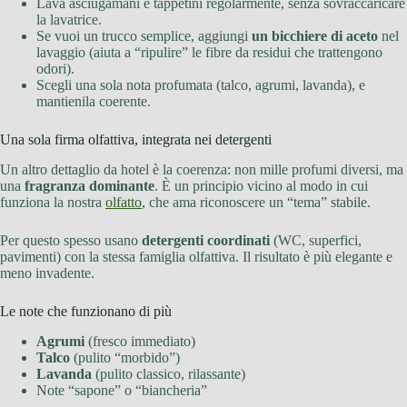
Lava asciugamani e tappetini regolarmente, senza sovraccaricare
la lavatrice.
Se vuoi un trucco semplice, aggiungi
un bicchiere di aceto
nel
lavaggio (aiuta a “ripulire” le fibre da residui che trattengono
odori).
Scegli una sola nota profumata (talco, agrumi, lavanda), e
mantienila coerente.
Una sola firma olfattiva, integrata nei detergenti
Un altro dettaglio da hotel è la coerenza: non mille profumi diversi, ma
una
fragranza dominante
. È un principio vicino al modo in cui
funziona la nostra
olfatto
, che ama riconoscere un “tema” stabile.
Per questo spesso usano
detergenti coordinati
(WC, superfici,
pavimenti) con la stessa famiglia olfattiva. Il risultato è più elegante e
meno invadente.
Le note che funzionano di più
Agrumi
(fresco immediato)
Talco
(pulito “morbido”)
Lavanda
(pulito classico, rilassante)
Note “sapone” o “biancheria”