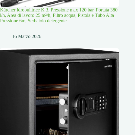
Kärcher Idropulitrice K 3, Pressione max 120 bar, Portata 380
l/h, Area di lavoro 25 m²/h, Filtro acqua, Pistola e Tubo Alta
Pressione 6m, Serbatoio detergente
16 Marzo 2026