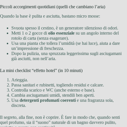
Piccoli accorgimenti quotidiani (quelli che cambiano l’aria)
Quando la base è pulita e asciutta, bastano micro mosse:
Svuota spesso il cestino, è un generatore silenzioso di odori.
Metti 1 o 2 gocce di
olio essenziale
su un angolo interno del
rotolo di carta (senza esagerare).
Usa una pianta che tollera l’umidità (se hai luce), aiuta a dare
un’impressione di freschezza.
Dopo la pulizia, una spruzzata leggerissima sugli asciugamani
già asciutti, non nell’aria.
La mini checklist “effetto hotel” (in 10 minuti)
Arieggia.
Passa sanitari e rubinetti, togliendo residui e calcare.
Controlla scarico e WC (anche esterno e base).
Cambia asciugamani umidi, stendili ben aperti.
Usa
detergenti profumati coerenti
e una fragranza sola,
discreta.
Il segreto, alla fine, non è coprire. È fare in modo che, quando senti
quel profumo, sia il “suono” naturale di un bagno davvero pulito,