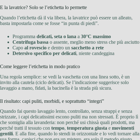
E la lavatrice? Solo se l’etichetta lo permette
Quando l’etichetta dà il via libera, la lavatrice può essere un alleato,
basta impostarla come se fosse “in punta di piedi”.
Programma
delicati, seta o lana
a
30°C massimo
Centrifuga bassa
o assente, meglio meno stress che più asciutto
Capo
al rovescio
e dentro un
sacchetto a rete
Detersivo specifico per delicati
, niente candeggina
Come leggere l’etichetta in modo pratico
Una regola semplice: se vedi la vaschetta con una linea sotto, è un
invito alla cautela (ciclo delicati). Se l’indicazione suggerisce solo
lavaggio a mano, fidati, la bacinella è la strada più sicura.
Il risultato: capi puliti, morbidi, e soprattutto “integri”
Quando fai questo lavaggio lento, controllato, senza strappi e senza
strizzate, i capi delicatissimi escono puliti ma non stressati. È proprio lì
che somiglia alla lavanderia: non perché usi chissà quali prodotti, ma
perché tratti il tessuto con
tempo
,
temperatura giusta
e
movimenti
gentili
. E alla fine, quando lo stendi in orizzontale e lo vedi tornare alla
sua forma, capisci che non era un mistero, era solo il metodo giusto.