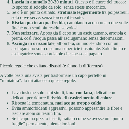
Lascia in ammollo 20-30 minuti
. Questo è il cuore del trucco:
lo sporco si scioglie da solo, senza stress meccanico.
Se c’è un punto ostinato,
strofinalo leggermente
tra polpastrelli,
solo dove serve, senza torcere il tessuto.
Risciacqua in acqua fredda
, cambiando acqua una o due volte
finché non senti più residui scivolosi.
Non strizzare
. Appoggia il capo su un asciugamano, arrotola e
premi, così l’acqua passa all’asciugamano senza deformazioni.
Asciuga in orizzontale
, all’ombra, su uno stendino con un
asciugamano sotto o su una superficie traspirante. Sole diretto e
asciugatrice sono scorciatoie che spesso si pagano.
Piccole regole che evitano disastri (e fanno la differenza)
A volte basta una svista per trasformare un capo perfetto in
“miniatura”. Io mi attacco a queste regole:
Lava insieme solo capi simili,
lana con lana
, delicati con
delicati, per ridurre il rischio di
trasferimento di colore
.
Rispetta la temperatura,
mai acqua troppo calda
.
Evita ammorbidenti aggressivi, possono appesantire le fibre e
lasciare aloni su tessuti fini.
Se il capo ha pizzi o inserti, trattalo come se avesse un “punto
fragile” permanente, niente torsioni.