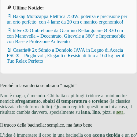
🔎 Ultime Notizie:
📄 Bakaji Motozappa Elettrica 750W: potenza e precisione per
un orto perfetto, con 4 lame da 20 cm e manico ergonomico!
📄 tillvex® Ombrellone da Giardino Rettangolare Ø 330 cm
con Manovella – Decentrato, Girevole a 360° e Impermeabile
con Base e Protezione Antivento
📄 Casaria® 2x Sdraio a Dondolo JAVA in Legno di Acacia
FSC® – Pieghevoli, Eleganti e Resistenti fino a 160 kg per il
Tuo Relax Perfetto
Perché in lavanderia sembrano “maghi”
Non è magia, è metodo. Chi tratta capi fragili riduce al minimo tre
nemici:
sfregamento
,
sbalzi di temperatura
e
torsione
(la classica
strizzata che deforma tutto). Quando replichi questi principi a casa, il
risultato cambia davvero, specialmente su
lana
,
lino
, pizzi e
seta
.
Il trucco della bacinella: semplice, ma fatto bene
L’idea è immergere il capo in una bacinella con
acqua tiepida
e un po’