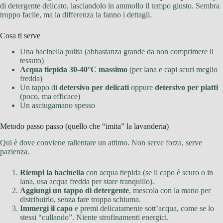
di detergente delicato, lasciandolo in ammollo il tempo giusto. Sembra
troppo facile, ma la differenza la fanno i dettagli.
Cosa ti serve
Una bacinella pulita (abbastanza grande da non comprimere il
tessuto)
Acqua tiepida 30-40°C massimo
(per lana e capi scuri meglio
fredda)
Un tappo di
detersivo per delicati
oppure
detersivo per piatti
(poco, ma efficace)
Un asciugamano spesso
Metodo passo passo (quello che “imita” la lavanderia)
Qui è dove conviene rallentare un attimo. Non serve forza, serve
pazienza.
Riempi la bacinella
con acqua tiepida (se il capo è scuro o in
lana, usa acqua fredda per stare tranquillo).
Aggiungi un tappo di detergente
, mescola con la mano per
distribuirlo, senza fare troppa schiuma.
Immergi il capo
e premi delicatamente sott’acqua, come se lo
stessi “cullando”. Niente strofinamenti energici.