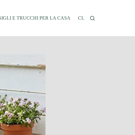
IGLI E TRUCCHI PER LA CASA
CUCINA E RICETTE
G