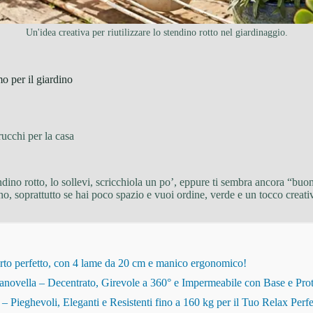
Un'idea creativa per riutilizzare lo stendino rotto nel giardinaggio.
mo per il giardino
rucchi per la casa
endino rotto, lo sollevi, scricchiola un po’, eppure ti sembra ancora “bu
no, soprattutto se hai poco spazio e vuoi ordine, verde e un tocco creat
rto perfetto, con 4 lame da 20 cm e manico ergonomico!
novella – Decentrato, Girevole a 360° e Impermeabile con Base e Pro
eghevoli, Eleganti e Resistenti fino a 160 kg per il Tuo Relax Perfe