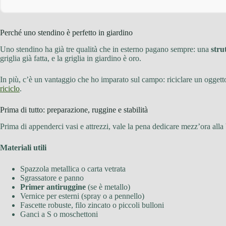
Perché uno stendino è perfetto in giardino
Uno stendino ha già tre qualità che in esterno pagano sempre: una
stru
griglia già fatta, e la griglia in giardino è oro.
In più, c’è un vantaggio che ho imparato sul campo: riciclare un oggett
riciclo
.
Prima di tutto: preparazione, ruggine e stabilità
Prima di appenderci vasi e attrezzi, vale la pena dedicare mezz’ora alla 
Materiali utili
Spazzola metallica o carta vetrata
Sgrassatore e panno
Primer antiruggine
(se è metallo)
Vernice per esterni (spray o a pennello)
Fascette robuste, filo zincato o piccoli bulloni
Ganci a S o moschettoni