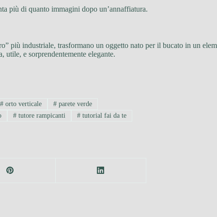
enta più di quanto immagini dopo un’annaffiatura.
o” più industriale, trasformano un oggetto nato per il bucato in un eleme
, utile, e sorprendentemente elegante.
#
orto verticale
#
parete verde
o
#
tutore rampicanti
#
tutorial fai da te