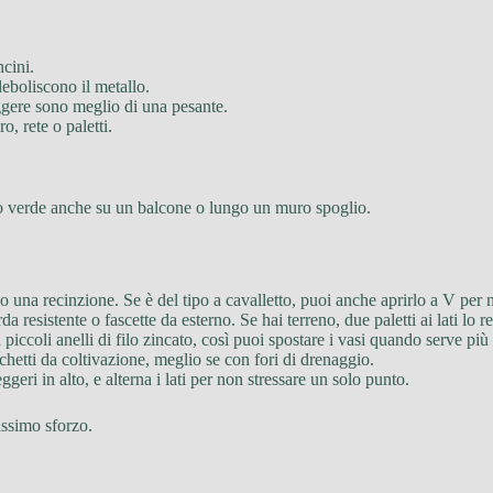
ncini.
eboliscono il metallo.
ggere sono meglio di una pesante.
o, rete o paletti.
lo verde anche su un balcone o lungo un muro spoglio.
 o una recinzione. Se è del tipo a cavalletto, puoi anche aprirlo a V per 
rda resistente o fascette da esterno. Se hai terreno, due paletti ai lati lo
piccoli anelli di filo zincato, così puoi spostare i vasi quando serve più 
sacchetti da coltivazione, meglio se con fori di drenaggio.
eggeri in alto, e alterna i lati per non stressare un solo punto.
issimo sforzo.