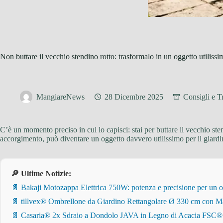
Non buttare il vecchio stendino rotto: trasformalo in un oggetto utilissi
MangiareNews
28 Dicembre 2025
Consigli e T
C’è un momento preciso in cui lo capisci: stai per buttare il vecchio st
accorgimento, può diventare un oggetto davvero utilissimo per il giardi
🔎 Ultime Notizie:
📄 Bakaji Motozappa Elettrica 750W: potenza e precisione per un o
📄 tillvex® Ombrellone da Giardino Rettangolare Ø 330 cm con Ma
📄 Casaria® 2x Sdraio a Dondolo JAVA in Legno di Acacia FSC® – Pi