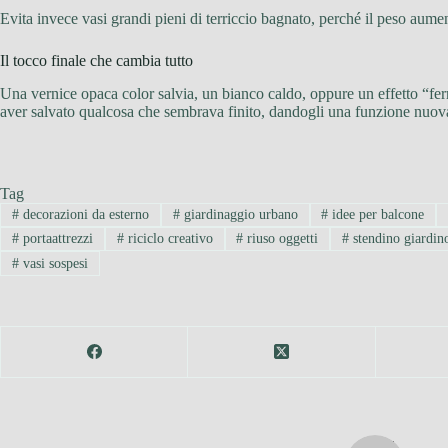
Evita invece vasi grandi pieni di terriccio bagnato, perché il peso aum
Il tocco finale che cambia tutto
Una vernice opaca color salvia, un bianco caldo, oppure un effetto “ferr
aver salvato qualcosa che sembrava finito, dandogli una funzione nuova
Tag
#
decorazioni da esterno
#
giardinaggio urbano
#
idee per balcone
#
portaattrezzi
#
riciclo creativo
#
riuso oggetti
#
stendino giardin
#
vasi sospesi