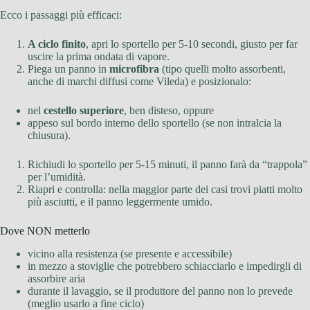
Ecco i passaggi più efficaci:
A ciclo finito
, apri lo sportello per 5-10 secondi, giusto per far
uscire la prima ondata di vapore.
Piega un panno in
microfibra
(tipo quelli molto assorbenti,
anche di marchi diffusi come Vileda) e posizionalo:
nel
cestello superiore
, ben disteso, oppure
appeso sul bordo interno dello sportello (se non intralcia la
chiusura).
Richiudi lo sportello per 5-15 minuti, il panno farà da “trappola”
per l’umidità.
Riapri e controlla: nella maggior parte dei casi trovi piatti molto
più asciutti, e il panno leggermente umido.
Dove NON metterlo
vicino alla resistenza (se presente e accessibile)
in mezzo a stoviglie che potrebbero schiacciarlo e impedirgli di
assorbire aria
durante il lavaggio, se il produttore del panno non lo prevede
(meglio usarlo a fine ciclo)