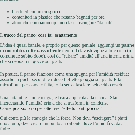
bicchieri con micro-gocce
contenitori in plastica che restano bagnati per ore
aloni che compaiono quando lasci asciugare “da soli”
Il trucco del panno: cosa fai, esattamente
L’idea è quasi banale, e proprio per questo geniale: aggiungi un
panno
in microfibra ultra-assorbente
dentro la lavastoviglie a fine ciclo (o
comunque subito dopo), così da “rubare” umidità all’aria interna prima
che si depositi in gocce sui piatti.
In pratica, il panno funziona come una spugna per l’umidità residua:
assorbe in pochi secondi e riduce l’effetto pioggia sui piatti. E la
microfibra, per come è fatta, lo fa senza lasciare pelucchi o residui.
Una nota utile: non è magia, è fisica applicata alla cucina. Stai
intercettando l’umidità prima che si trasformi in condensa.
Come posizionarlo per ottenere l’effetto “anti-goccia”
Qui conta più la strategia che la forza. Non devi “asciugare” i piatti
uno a uno, devi creare un punto assorbente dove l’umidità vada a
finire.