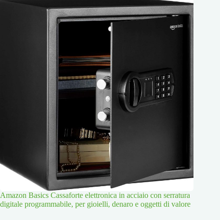
Amazon Basics Cassaforte elettronica in acciaio con serratura
digitale programmabile, per gioielli, denaro e oggetti di valore