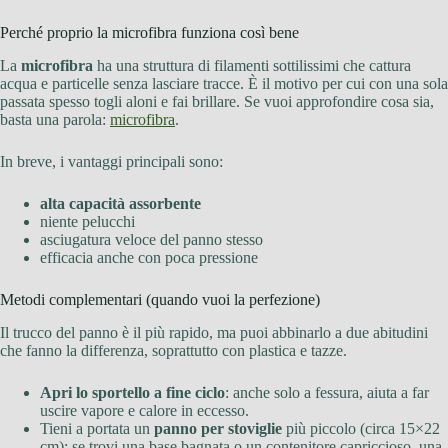
Perché proprio la microfibra funziona così bene
La
microfibra
ha una struttura di filamenti sottilissimi che cattura
acqua e particelle senza lasciare tracce. È il motivo per cui con una sola
passata spesso togli aloni e fai brillare. Se vuoi approfondire cosa sia,
basta una parola:
microfibra
.
In breve, i vantaggi principali sono:
alta capacità assorbente
niente pelucchi
asciugatura veloce del panno stesso
efficacia anche con poca pressione
Metodi complementari (quando vuoi la perfezione)
Il trucco del panno è il più rapido, ma puoi abbinarlo a due abitudini
che fanno la differenza, soprattutto con plastica e tazze.
Apri lo sportello a fine ciclo
: anche solo a fessura, aiuta a far
uscire vapore e calore in eccesso.
Tieni a portata un
panno per stoviglie
più piccolo (circa 15×22
cm): se trovi una base bagnata o un contenitore capriccioso, una