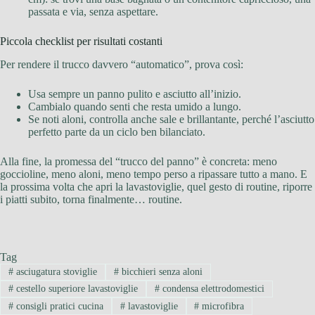
passata e via, senza aspettare.
Piccola checklist per risultati costanti
Per rendere il trucco davvero “automatico”, prova così:
Usa sempre un panno pulito e asciutto all’inizio.
Cambialo quando senti che resta umido a lungo.
Se noti aloni, controlla anche sale e brillantante, perché l’asciutto
perfetto parte da un ciclo ben bilanciato.
Alla fine, la promessa del “trucco del panno” è concreta: meno
goccioline, meno aloni, meno tempo perso a ripassare tutto a mano. E
la prossima volta che apri la lavastoviglie, quel gesto di routine, riporre
i piatti subito, torna finalmente… routine.
Tag
#
asciugatura stoviglie
#
bicchieri senza aloni
#
cestello superiore lavastoviglie
#
condensa elettrodomestici
#
consigli pratici cucina
#
lavastoviglie
#
microfibra