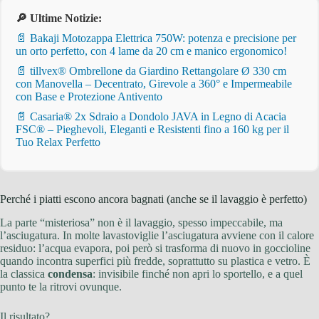
🔎 Ultime Notizie:
📄 Bakaji Motozappa Elettrica 750W: potenza e precisione per
un orto perfetto, con 4 lame da 20 cm e manico ergonomico!
📄 tillvex® Ombrellone da Giardino Rettangolare Ø 330 cm
con Manovella – Decentrato, Girevole a 360° e Impermeabile
con Base e Protezione Antivento
📄 Casaria® 2x Sdraio a Dondolo JAVA in Legno di Acacia
FSC® – Pieghevoli, Eleganti e Resistenti fino a 160 kg per il
Tuo Relax Perfetto
Perché i piatti escono ancora bagnati (anche se il lavaggio è perfetto)
La parte “misteriosa” non è il lavaggio, spesso impeccabile, ma
l’asciugatura. In molte lavastoviglie l’asciugatura avviene con il calore
residuo: l’acqua evapora, poi però si trasforma di nuovo in goccioline
quando incontra superfici più fredde, soprattutto su plastica e vetro. È
la classica
condensa
: invisibile finché non apri lo sportello, e a quel
punto te la ritrovi ovunque.
Il risultato?