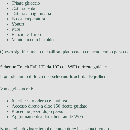
Tritare ghiaccio
Cottura lenta
Cottura a bagnomaria
Bassa temperatura
Yogurt
Purè
Funzione Turbo
Mantenimento in caldo
Questo significa meno utensili sul piano cucina e meno tempo perso nei
Schermo Touch Full HD da 10” con WiFi e ricette guidate
Il grande punto di forza è lo
schermo touch da 10 pollici
.
Vantaggi concreti:
Interfaccia moderna e intuitiva
Accesso diretto a oltre 150 ricette guidate
Procedura passo dopo passo
Aggiornamenti automatici tramite WiFi
Non devi indovinare tempi e temperature: il sistema ti guida.