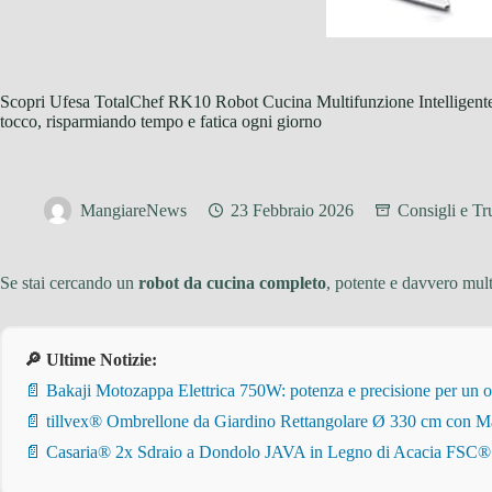
Scopri Ufesa TotalChef RK10 Robot Cucina Multifunzione Intelligente,
tocco, risparmiando tempo e fatica ogni giorno
MangiareNews
23 Febbraio 2026
Consigli e Tr
Se stai cercando un
robot da cucina completo
, potente e davvero mult
🔎 Ultime Notizie:
📄 Bakaji Motozappa Elettrica 750W: potenza e precisione per un o
📄 tillvex® Ombrellone da Giardino Rettangolare Ø 330 cm con Ma
📄 Casaria® 2x Sdraio a Dondolo JAVA in Legno di Acacia FSC® – Pi