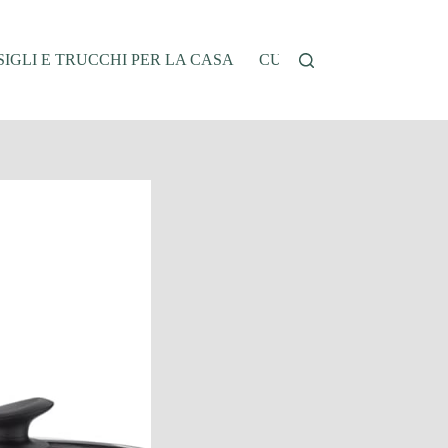
IGLI E TRUCCHI PER LA CASA
CUCINA E RICETTE
G