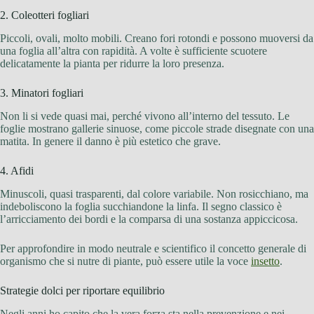
2. Coleotteri fogliari
Piccoli, ovali, molto mobili. Creano fori rotondi e possono muoversi da
una foglia all’altra con rapidità. A volte è sufficiente scuotere
delicatamente la pianta per ridurre la loro presenza.
3. Minatori fogliari
Non li si vede quasi mai, perché vivono all’interno del tessuto. Le
foglie mostrano gallerie sinuose, come piccole strade disegnate con una
matita. In genere il danno è più estetico che grave.
4. Afidi
Minuscoli, quasi trasparenti, dal colore variabile. Non rosicchiano, ma
indeboliscono la foglia succhiandone la linfa. Il segno classico è
l’arricciamento dei bordi e la comparsa di una sostanza appiccicosa.
Per approfondire in modo neutrale e scientifico il concetto generale di
organismo che si nutre di piante, può essere utile la voce
insetto
.
Strategie dolci per riportare equilibrio
Negli anni ho capito che la vera forza sta nella prevenzione e nei