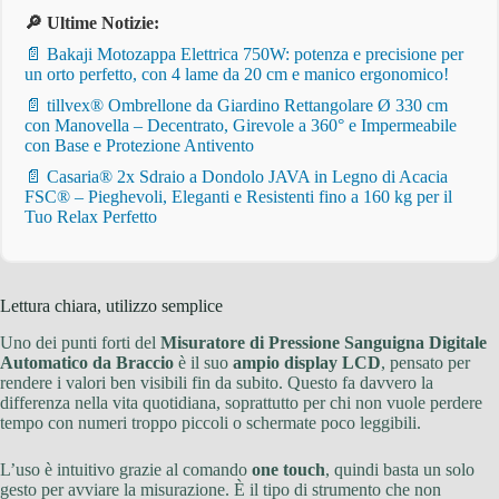
🔎 Ultime Notizie:
📄 Bakaji Motozappa Elettrica 750W: potenza e precisione per
un orto perfetto, con 4 lame da 20 cm e manico ergonomico!
📄 tillvex® Ombrellone da Giardino Rettangolare Ø 330 cm
con Manovella – Decentrato, Girevole a 360° e Impermeabile
con Base e Protezione Antivento
📄 Casaria® 2x Sdraio a Dondolo JAVA in Legno di Acacia
FSC® – Pieghevoli, Eleganti e Resistenti fino a 160 kg per il
Tuo Relax Perfetto
Lettura chiara, utilizzo semplice
Uno dei punti forti del
Misuratore di Pressione Sanguigna Digitale
Automatico da Braccio
è il suo
ampio display LCD
, pensato per
rendere i valori ben visibili fin da subito. Questo fa davvero la
differenza nella vita quotidiana, soprattutto per chi non vuole perdere
tempo con numeri troppo piccoli o schermate poco leggibili.
L’uso è intuitivo grazie al comando
one touch
, quindi basta un solo
gesto per avviare la misurazione. È il tipo di strumento che non