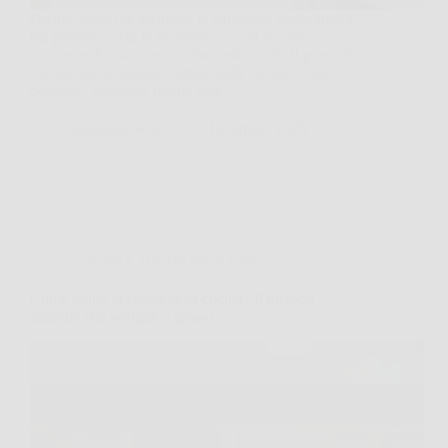
Quante volte hai guardato le tapparelle controluce e
hai pensato: “Ma le ho pulite… o mi sto solo
raccontando una storia?” Succede a tutti. Il punto è
che spesso si sbaglia l’ordine delle mosse, e quel
dettaglio, invisibile finché non…
MangiareNews
23 Dicembre 2025
Consigli e Trucchi per la casa
Come pulire la cappa della cucina? Il metodo
naturale che scioglie il grasso