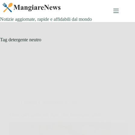
Salta
al
contenuto
Notizie aggiornate, rapide e affidabili dal mondo
Tag
detergente neutro
Consigli e Trucchi per la casa
Fumo del camino sui muri: così torneranno puliti