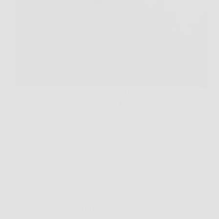
C’è un momento, dopo aver passato lo straccio, in
cui ti fermi un secondo e guardi il pavimento
controluce. Se vedi aloni, opacità o quell’effetto
“film” che non sai spiegare, non sei solo: pulire il
gres porcellanato in maniera corretta…
MangiareNews
6 Gennaio 2026
Consigli e Trucchi per la casa