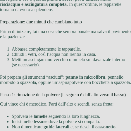
risciacquo e asciugatura completa
. In quest’ordine, le tapparelle
tornano davvero a splendere.
Preparazione: due minuti che cambiano tutto
Prima di iniziare, fai una cosa che sembra banale ma salva il pavimento
e la pazienza:
Abbassa completamente le tapparelle.
Chiudi i vetri, così l’acqua non rientra in casa.
Metti un asciugamano vecchio o un telo sul davanzale interno
(se necessario).
Poi prepara gli strumenti “asciutti”:
panno in microfibra
, pennello
morbido o spazzola, oppure un’aspirapolvere con bocchetta a spazzola.
Passo 1: rimozione della polvere (il segreto è dall’alto verso il basso)
Qui vince chi è metodico. Parti dall’alto e scendi, senza fretta:
Spolvera le
lamelle
seguendo la loro lunghezza.
Insisti nelle
fessure
dove la polvere si compatta.
Non dimenticare
guide laterali
e, se riesci, il
cassonetto
.