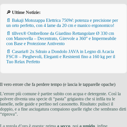
🔎 Ultime Notizie:
📄 Bakaji Motozappa Elettrica 750W: potenza e precisione per
un orto perfetto, con 4 lame da 20 cm e manico ergonomico!
📄 tillvex® Ombrellone da Giardino Rettangolare Ø 330 cm
con Manovella – Decentrato, Girevole a 360° e Impermeabile
con Base e Protezione Antivento
📄 Casaria® 2x Sdraio a Dondolo JAVA in Legno di Acacia
FSC® – Pieghevoli, Eleganti e Resistenti fino a 160 kg per il
Tuo Relax Perfetto
Il vero errore che fa perdere tempo (e lascia le tapparelle opache)
L’errore più comune è partire subito con acqua e detergente. Così la
polvere diventa una specie di “pasta” grigiastra che si infila tra le
lamelle, nelle guide e perfino nel cassonetto. Risultato: pulisci il
doppio, e a fine asciugatura compaiono quelle righe che sembrano dirti
“riprova”.
La regola d’oro è questa: prima
a secco
, poi
a umido
, infine