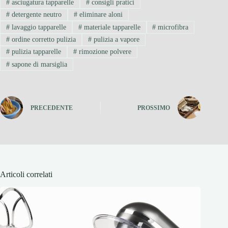
#
asciugatura tapparelle
#
consigli pratici
#
detergente neutro
#
eliminare aloni
#
lavaggio tapparelle
#
materiale tapparelle
#
microfibra
#
ordine corretto pulizia
#
pulizia a vapore
#
pulizia tapparelle
#
rimozione polvere
#
sapone di marsiglia
PRECEDENTE
PROSSIMO
Articoli correlati