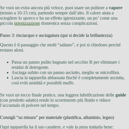
Se vuoi un extra ancora più veloce, puoi usare un pulitore a
vapore
(tenuto a 10-15 cm), partendo sempre dall’alto. Il calore aiuta a
sciogliere lo sporco e ha un effetto igienizzante, un po’ come una
piccola
igienizzazione
domestica senza complicazioni.
Passo 3: risciacquo e asciugatura (qui si decide la brillantezza)
Questo è il passaggio che molti “saltano”, e poi si chiedono perché
restano aloni.
Passa un panno pulito bagnato nel secchio B per eliminare i
residui di detergente.
Asciuga subito con un panno asciutto, meglio se microfibra.
Lascia la tapparella abbassata finché è completamente asciutta,
così eviti umidità e possibili muffe.
Se vuoi un tocco finale pratico, una leggera lubrificazione delle
guide
(con prodotto adatto) rende lo scorrimento più fluido e riduce
l’accumulo di polvere nel tempo.
Consigli “su misura” per materiale (plastifica, alluminio, legno)
Ogni tapparella ha il suo carattere, e vale la pena trattarla bene: