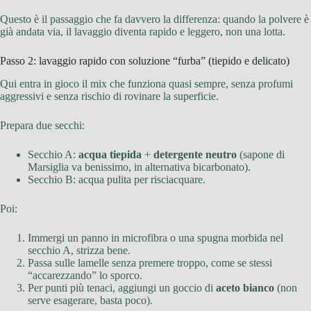
Questo è il passaggio che fa davvero la differenza: quando la polvere è
già andata via, il lavaggio diventa rapido e leggero, non una lotta.
Passo 2: lavaggio rapido con soluzione “furba” (tiepido e delicato)
Qui entra in gioco il mix che funziona quasi sempre, senza profumi
aggressivi e senza rischio di rovinare la superficie.
Prepara due secchi:
Secchio A:
acqua tiepida
+
detergente neutro
(sapone di
Marsiglia va benissimo, in alternativa bicarbonato).
Secchio B: acqua pulita per risciacquare.
Poi:
Immergi un panno in microfibra o una spugna morbida nel
secchio A, strizza bene.
Passa sulle lamelle senza premere troppo, come se stessi
“accarezzando” lo sporco.
Per punti più tenaci, aggiungi un goccio di
aceto bianco
(non
serve esagerare, basta poco).