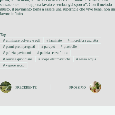
sensazione di “ho appena lavato e sembra già sporco”. Con il metodo
giusto, il pavimento torna a essere una superficie che vive bene, non un
lavoro infinito.
Tag
#
eliminare polvere e peli
#
laminato
#
microfibra asciutta
#
panni preimpregnati
#
parquet
#
piastrelle
#
pulizia pavimenti
#
pulizia senza fatica
#
routine quotidiana
#
scope elettrostatiche
#
senza acqua
#
vapore secco
PRECEDENTE
PROSSIMO