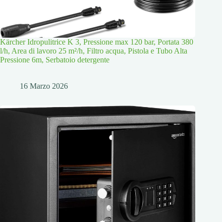
Kärcher Idropulitrice K 3, Pressione max 120 bar, Portata 380
l/h, Area di lavoro 25 m²/h, Filtro acqua, Pistola e Tubo Alta
Pressione 6m, Serbatoio detergente
16 Marzo 2026