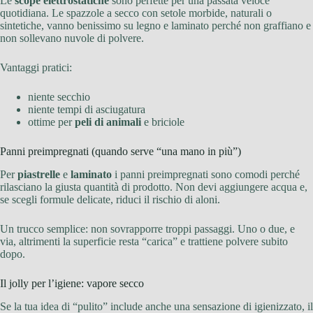
Le
scope elettrostatiche
sono perfette per una passata veloce
quotidiana. Le spazzole a secco con setole morbide, naturali o
sintetiche, vanno benissimo su legno e laminato perché non graffiano e
non sollevano nuvole di polvere.
Vantaggi pratici:
niente secchio
niente tempi di asciugatura
ottime per
peli di animali
e briciole
Panni preimpregnati (quando serve “una mano in più”)
Per
piastrelle
e
laminato
i panni preimpregnati sono comodi perché
rilasciano la giusta quantità di prodotto. Non devi aggiungere acqua e,
se scegli formule delicate, riduci il rischio di aloni.
Un trucco semplice: non sovrapporre troppi passaggi. Uno o due, e
via, altrimenti la superficie resta “carica” e trattiene polvere subito
dopo.
Il jolly per l’igiene: vapore secco
Se la tua idea di “pulito” include anche una sensazione di igienizzato, il