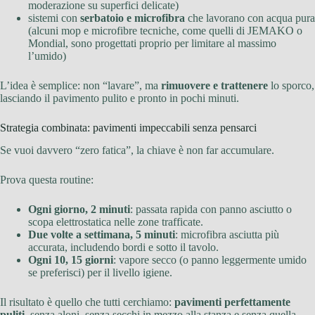
moderazione su superfici delicate)
sistemi con
serbatoio e microfibra
che lavorano con acqua pura
(alcuni mop e microfibre tecniche, come quelli di JEMAKO o
Mondial, sono progettati proprio per limitare al massimo
l’umido)
L’idea è semplice: non “lavare”, ma
rimuovere e trattenere
lo sporco,
lasciando il pavimento pulito e pronto in pochi minuti.
Strategia combinata: pavimenti impeccabili senza pensarci
Se vuoi davvero “zero fatica”, la chiave è non far accumulare.
Prova questa routine:
Ogni giorno, 2 minuti
: passata rapida con panno asciutto o
scopa elettrostatica nelle zone trafficate.
Due volte a settimana, 5 minuti
: microfibra asciutta più
accurata, includendo bordi e sotto il tavolo.
Ogni 10, 15 giorni
: vapore secco (o panno leggermente umido
se preferisci) per il livello igiene.
Il risultato è quello che tutti cerchiamo:
pavimenti perfettamente
puliti
, senza aloni, senza secchi in mezzo alla stanza e senza quella