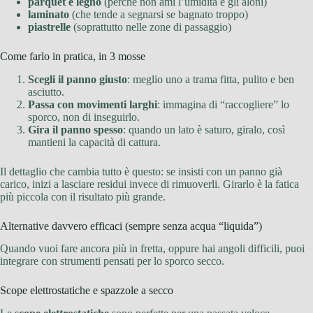
parquet e legno
(perché non ami l’umidità e gli aloni)
laminato
(che tende a segnarsi se bagnato troppo)
piastrelle
(soprattutto nelle zone di passaggio)
Come farlo in pratica, in 3 mosse
Scegli il panno giusto
: meglio uno a trama fitta, pulito e ben
asciutto.
Passa con movimenti larghi
: immagina di “raccogliere” lo
sporco, non di inseguirlo.
Gira il panno spesso
: quando un lato è saturo, giralo, così
mantieni la capacità di cattura.
Il dettaglio che cambia tutto è questo: se insisti con un panno già
carico, inizi a lasciare residui invece di rimuoverli. Girarlo è la fatica
più piccola con il risultato più grande.
Alternative davvero efficaci (sempre senza acqua “liquida”)
Quando vuoi fare ancora più in fretta, oppure hai angoli difficili, puoi
integrare con strumenti pensati per lo sporco secco.
Scope elettrostatiche e spazzole a secco