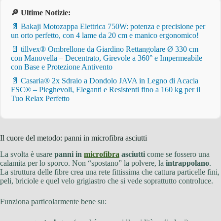
🔎 Ultime Notizie:
📄 Bakaji Motozappa Elettrica 750W: potenza e precisione per
un orto perfetto, con 4 lame da 20 cm e manico ergonomico!
📄 tillvex® Ombrellone da Giardino Rettangolare Ø 330 cm
con Manovella – Decentrato, Girevole a 360° e Impermeabile
con Base e Protezione Antivento
📄 Casaria® 2x Sdraio a Dondolo JAVA in Legno di Acacia
FSC® – Pieghevoli, Eleganti e Resistenti fino a 160 kg per il
Tuo Relax Perfetto
Il cuore del metodo: panni in microfibra asciutti
La svolta è usare
panni in
microfibra
asciutti
come se fossero una
calamita per lo sporco. Non “spostano” la polvere, la
intrappolano
.
La struttura delle fibre crea una rete fittissima che cattura particelle fini,
peli, briciole e quel velo grigiastro che si vede soprattutto controluce.
Funziona particolarmente bene su: