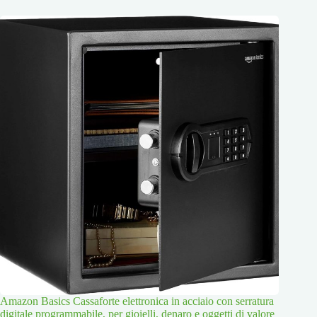
Amazon Basics Cassaforte elettronica in acciaio con serratura
digitale programmabile, per gioielli, denaro e oggetti di valore