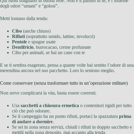
Qui molti sbagliano in buona fede. Non è il panino in sé, è l’insieme
degli odori “umani” e “golosi”.
Metti lontano dalla tenda:
Cibo
(anche chiuso)
Rifiuti
(soprattutto umido, lattine, involucri)
Pentole
e spugne usate
Dentifricio
, burrocacao, creme profumate
Cibo per animali, se hai un cane con te
E se ti sembra esagerato, pensa a quante volte hai sentito l’odore di una
merendina ancora nel suo pacchetto. Loro lo sentono meglio.
Come conservare (senza trasformare tutto in un’operazione militare)
Non serve complicarsi la vita, basta essere coerenti.
Usa
sacchetti a chiusura ermetica
o contenitori rigidi per tutto
ciò che può odorare.
Se il campeggio ha un punto rifiuti, portaci la spazzatura
prima
di andare a dormire
.
Se sei in zona senza servizi, chiudi i rifiuti in doppio sacchetto e
mettili nella zona deposito, mai accanto alla tenda.