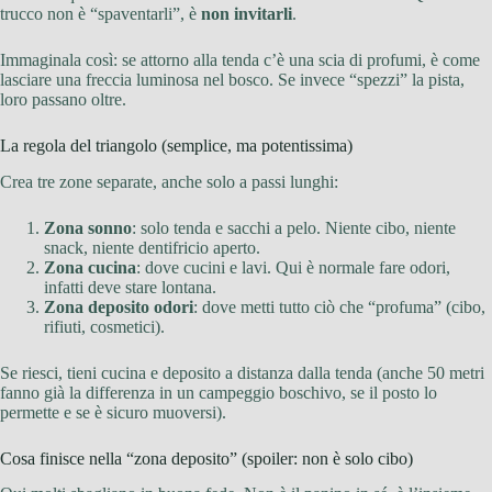
trucco non è “spaventarli”, è
non invitarli
.
Immaginala così: se attorno alla tenda c’è una scia di profumi, è come
lasciare una freccia luminosa nel bosco. Se invece “spezzi” la pista,
loro passano oltre.
La regola del triangolo (semplice, ma potentissima)
Crea tre zone separate, anche solo a passi lunghi:
Zona sonno
: solo tenda e sacchi a pelo. Niente cibo, niente
snack, niente dentifricio aperto.
Zona cucina
: dove cucini e lavi. Qui è normale fare odori,
infatti deve stare lontana.
Zona deposito odori
: dove metti tutto ciò che “profuma” (cibo,
rifiuti, cosmetici).
Se riesci, tieni cucina e deposito a distanza dalla tenda (anche 50 metri
fanno già la differenza in un campeggio boschivo, se il posto lo
permette e se è sicuro muoversi).
Cosa finisce nella “zona deposito” (spoiler: non è solo cibo)