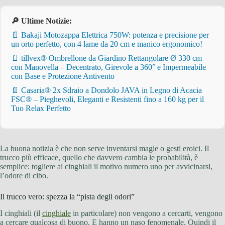
🔎 Ultime Notizie:
📄 Bakaji Motozappa Elettrica 750W: potenza e precisione per
un orto perfetto, con 4 lame da 20 cm e manico ergonomico!
📄 tillvex® Ombrellone da Giardino Rettangolare Ø 330 cm
con Manovella – Decentrato, Girevole a 360° e Impermeabile
con Base e Protezione Antivento
📄 Casaria® 2x Sdraio a Dondolo JAVA in Legno di Acacia
FSC® – Pieghevoli, Eleganti e Resistenti fino a 160 kg per il
Tuo Relax Perfetto
La buona notizia è che non serve inventarsi magie o gesti eroici. Il
trucco più efficace, quello che davvero cambia le probabilità, è
semplice: togliere ai cinghiali il motivo numero uno per avvicinarsi,
l’odore di cibo.
Il trucco vero: spezza la “pista degli odori”
I cinghiali (il
cinghiale
in particolare) non vengono a cercarti, vengono
a cercare qualcosa di buono. E hanno un naso fenomenale. Quindi il