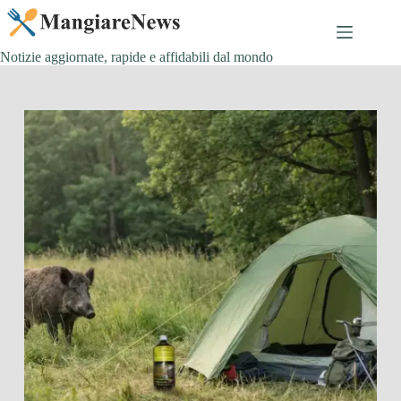
Salta
al
contenuto
Notizie aggiornate, rapide e affidabili dal mondo