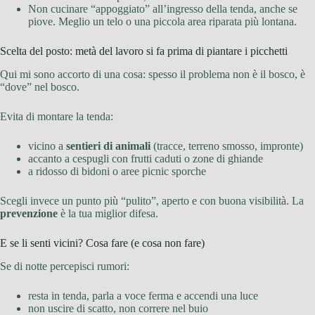
Non cucinare “appoggiato” all’ingresso della tenda, anche se
piove. Meglio un telo o una piccola area riparata più lontana.
Scelta del posto: metà del lavoro si fa prima di piantare i picchetti
Qui mi sono accorto di una cosa: spesso il problema non è il bosco, è
“dove” nel bosco.
Evita di montare la tenda:
vicino a
sentieri di animali
(tracce, terreno smosso, impronte)
accanto a cespugli con frutti caduti o zone di ghiande
a ridosso di bidoni o aree picnic sporche
Scegli invece un punto più “pulito”, aperto e con buona visibilità. La
prevenzione
è la tua miglior difesa.
E se li senti vicini? Cosa fare (e cosa non fare)
Se di notte percepisci rumori:
resta in tenda, parla a voce ferma e accendi una luce
non uscire di scatto, non correre nel buio